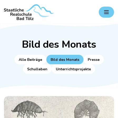
Zum
Staatliche
Inhalt
Realschule
springen
Bad
Tölz
Bild des Monats
Alle Beiträge
Bild des Monats
Presse
Schulleben
Unterrichtsprojekte