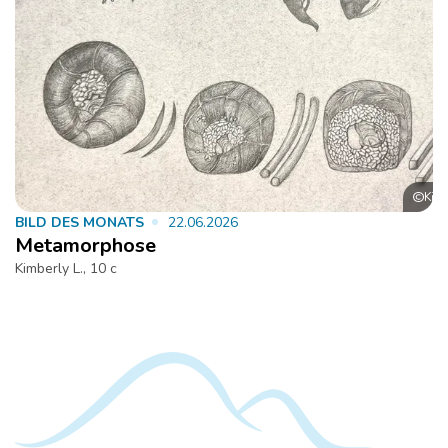
Kimb
Bild
BILD DES MONATS
22.06.2026
Metamorphose
Kimberly L., 10 c