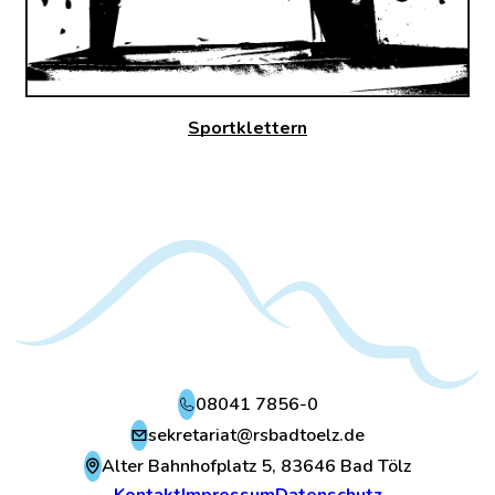
e
t
t
e
Sportklettern
r
n
08041 7856-0
sekretariat@rsbadtoelz.de
Alter Bahnhofplatz 5, 83646 Bad Tölz
Kontakt
Impressum
Datenschutz