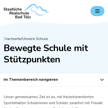
Zum
Staatliche
Inhalt
Realschule
springen
Bad
Tölz
Bewegte Schule mit Stützpunkten
Startseite
Unsere Schule
Bewegte Schule mit
Stützpunkten
Im Themenbereich navigieren
Unser gemeinsames Ziel ist es, mit freizeitorientierten
Sportinhalten Schülerinnen und Schüler zunächst mit Freude